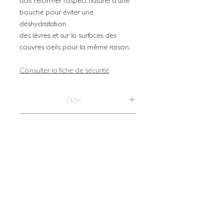
doit reformer l’aspect naturel d’une
bouche pour éviter une
déshydratation
des lèvres et sur la surfaces des
couvres oeils pour la même raison.
Consulter la fiche de sécurité
Prix
Pot de
21,20 €
25,44 €
Conditionnement
454Ml
HT
TTC
Pot de 454Ml / à l'unité
THE FRENCH RESELLER
OF EMBALMING PRODUCTS