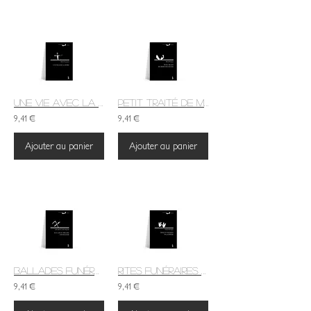
Une vie avec la mort
Petit traité de médecine légale
9,41 €
9,41 €
Ajouter au panier
Ajouter au panier
Ballades funéraires gourmandes
Rites funéraires du judaïsme
9,41 €
9,41 €