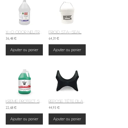
X-O ODOR NEUTRALIZER ALL NATURAL
FRIGID STA-SEAL
36,48 €
64,31 €
Ajouter au panier
Ajouter au panier
KREME PROTECT SOAP CHERRY
REPOSE TÊTE BLACK HEAD BLOC
22,68 €
44,93 €
Ajouter au panier
Ajouter au panier