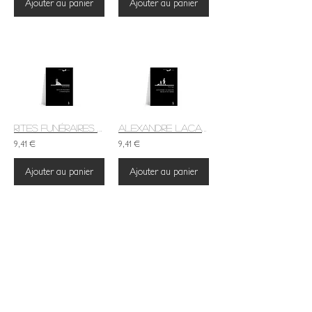
Ajouter au panier
Ajouter au panier
Rites funéraires catholiques
Alexandre Lacassagne, médecin du crime
9,41 €
9,41 €
Ajouter au panier
Ajouter au panier
La mauvaise santé par les plantes
Sic transit gloria mundi