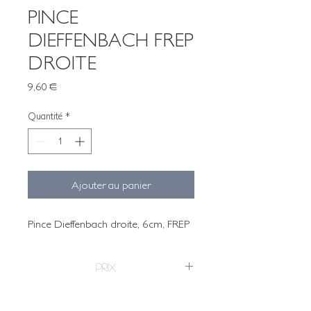
PINCE
DIEFFENBACH FREP
DROITE
Prix
9,60 €
Quantité
*
Ajouter au panier
Pince Dieffenbach droite, 6cm, FREP
PRIX
L'UNITÉ
8,00 €
9,60 €