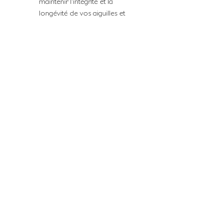
maintenir l'intégrité et la
longévité de vos aiguilles et
seringues.​
En suivant ces étapes, vous
garantissez que vos instruments
restent propres et fonctionnels,
facilitant ainsi des procédures de
reconstruction tissulaire efficaces.
THE FRENCH RESELLER
OF EMBALMING PRODUCTS
NOUS CONTACTER