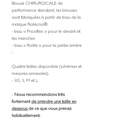
Blouse CHIRURGICALE de
performance standard, les blouses
sont fabriquées à partir de tissu de la
marque Rotecno®.
- tissu « Prooftex » pour le devant et
les manches
- tissu « Rolite » pour la partie arrière
:
Quatre tailles disponible (schémas et
mesures annexées).
- XS, S, M et L.
-
Nous recommandons très
fortement
de prendre une taille en
dessous
de ce que vous prenez
habituellement.
Option broderie : nous contacter