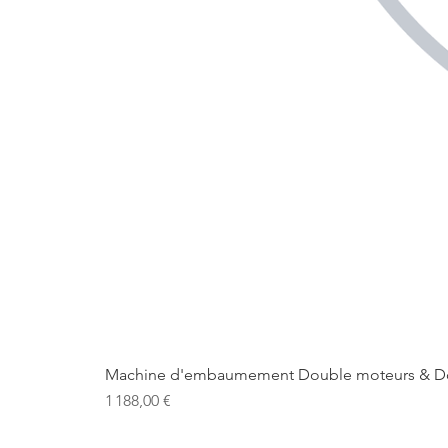
Machine d'embaumement Double moteurs & D
Prix
1 188,00 €