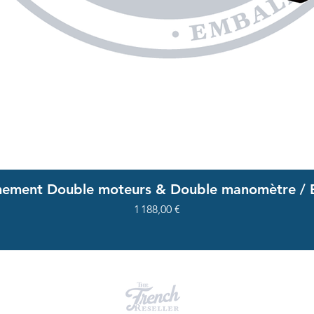
Aperçu rapide
ement Double moteurs & Double manomètre / 
Prix
1 188,00 €