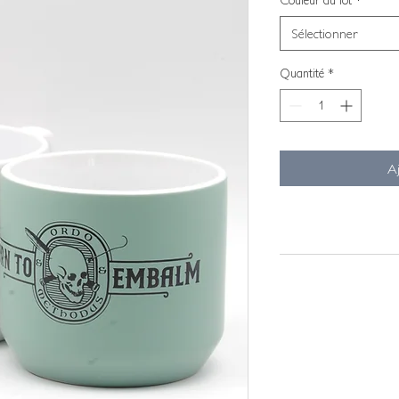
Couleur du lot
*
Sélectionner
Quantité
*
Aj