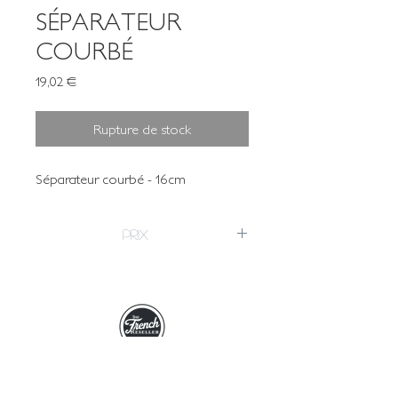
SÉPARATEUR
COURBÉ
Prix
19,02 €
Rupture de stock
Séparateur courbé - 16cm
PRIX
L'UNITÉ
15,85 €
19,02 €
HT
TTC
THE FRENCH RESELLER
OF EMBALMING PRODUCTS