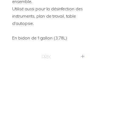
ensemble.
Utilisé aussi pour la désinfection des
instruments, plan de travail, table
d'autopsie.
En bidon de 1 gallon (3,78L)
Prix
Prix HT
39,62€
Prix TTC
47,54€
Prix au litre
Bouteille
10.48 €
12.58 €
THE FRENCH RESELLER
3.78 L (1
HT le
TTC le
OF EMBALMING PRODUCTS
gallon)
litre
litre
NOUS CONTACTER